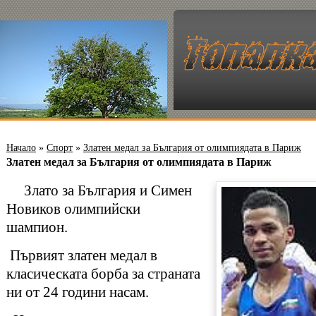
Начало
»
Спорт
»
Златен медал за България от олимпиядата в Париж
Златен медал за България от олимпиядата в Париж
Злато за България и Симен
Новиков олимпийски
шампион.
Първият златен медал в
класическата борба за страната
ни от 24 години насам.