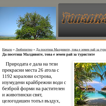
Начало
»
Любопитно
»
Да посетиш Малдивите, това е земен рай за тур
Да посетиш Малдивите, това е земен рай за туристите
Природата е дала на тези
прекрасни места 26 атола с
1192 коралови острова,
изумудени крайбрежни води с
безброй форми на растителен
и животински свят,
целогодишен топъл въздух,