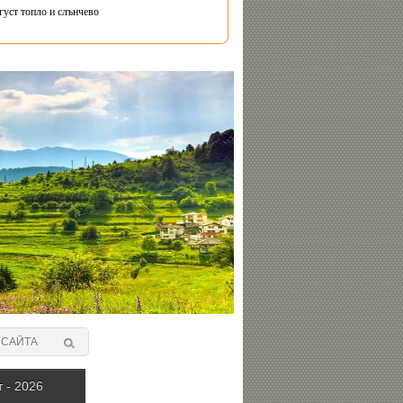
густ топло и слънчево