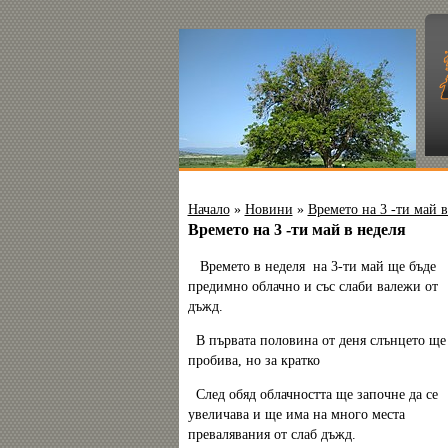
Начало
»
Новини
»
Времето на 3 -ти май в
Времето на 3 -ти май в неделя
Времето в неделя на 3-ти май ще бъде
предимно облачно и със слаби валежи от
дъжд.
В първата половина от деня слънцето ще
пробива, но за кратко
След обяд облачността ще започне да се
увеличава и ще има на много места
превалявания от слаб дъжд.