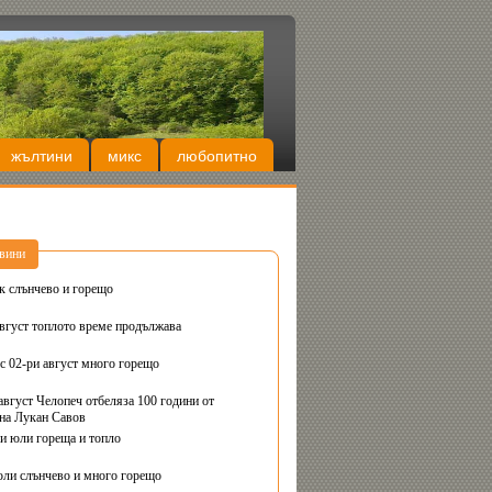
жълтини
микс
любопитно
вини
Днес вторник слънчево и горещо
август топлото време продължава
с 02-ри август много горещо
август Челопеч отбеляза 100 години от
на Лукан Савов
ви юли гореща и топло
юли слънчево и много горещо