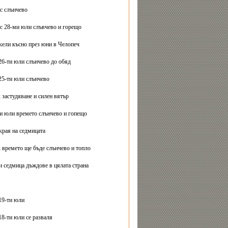
с слънчево
с 28-ми юли слъвчево и горещо
ели късно през юни в Челопеч
26-ти юли слънчево до обяд
25-ти юли слънчево
 застудяване и силен вятър
ти юли времето слънчево и гопещо
края на седмицата
 времето ще бъде слънчево и топло
и седмица дъждове в цялата страна
19-ти юли
18-ти юли се разваля