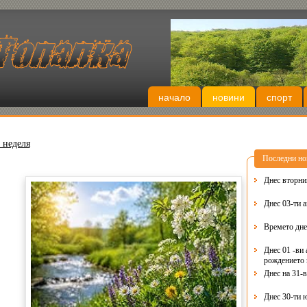
начало
новини
спорт
 неделя
Последни но
Днес 03-ти 
Времето дне
Днес 01 -ви 
рождението 
Днес на 31-
Днес 30-ти 