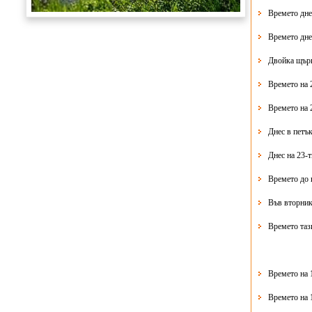
Времето дне
Времето дне
Двойка щърк
Времето на 
Времето на 
Днес в петък
Днес на 23-
Времето до 
Във вторник
Времето таз
Времето на 
Времето на 