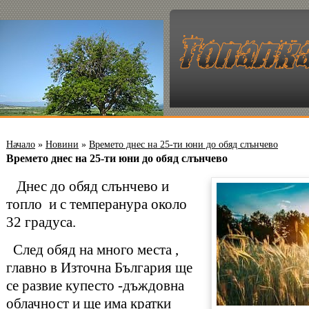
Начало
»
Новини
»
Времето днес на 25-ти юни до обяд слънчево
Времето днес на 25-ти юни до обяд слънчево
Днес до обяд слънчево и
топло и с темперанура около
32 градуса.
След обяд на много места ,
главно в Източна България ще
се развие купесто -дъждовна
облачност и ще има кратки