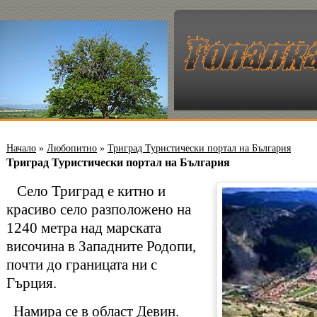
Начало
»
Любопитно
»
Триград Туристически портал на България
Триград Туристически портал на България
Село Триград е китно и
красиво село разположено на
1240 метра над марската
височина в Западните Родопи,
почти до границата ни с
Гърция.
Намира се в област Девин.