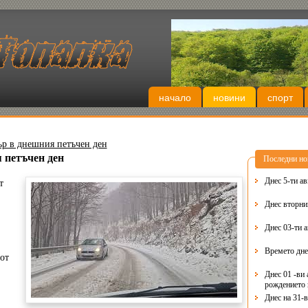
начало
новини
спорт
ър в днешния петъчен ден
 петъчен ден
Последни но
Днес 5-ти ав
т
Днес 03-ти 
Времето дне
от
Днес 01 -ви 
рождението 
Днес на 31-