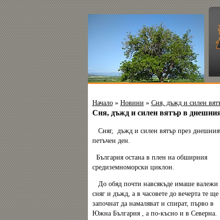
Начало
»
Новини
»
Сня, дъжд и силен вят
Сня, дъжд и силен вятър в днешния
Сняг, дъжд и силен вятър през днешния
петъчен ден.
България остана в плен на обширния
средиземноморски циклон.
До обяд почти навсякъде имаше валежи 
сняг и дъжд, а в часовете до вечерта те ще
започнат да намаляват и спират, първо в
Южна България , а по-късно и в Северна.