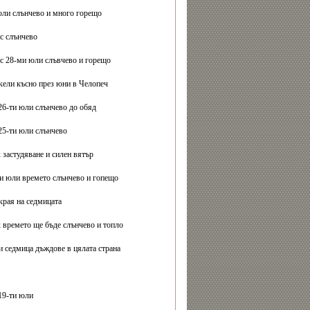
юли слънчево и много горещо
с слънчево
с 28-ми юли слъвчево и горещо
ели късно през юни в Челопеч
26-ти юли слънчево до обяд
25-ти юли слънчево
 застудяване и силен вятър
ти юли времето слънчево и гопещо
края на седмицата
 времето ще бъде слънчево и топло
и седмица дъждове в цялата страна
19-ти юли