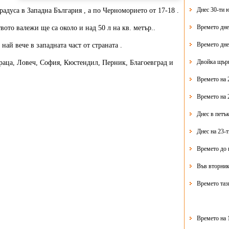
Днес 30-ти 
адуса в Западна България , а по Черноморието от 17-18 .
Времето дне
то валежи ще са около и над 50 л на кв. метър..
Времето дне
й вече в западната част от страната .
Двойка щърк
аца, Ловеч, София, Кюстендил, Перник, Благоевград и
Времето на 
Времето на 
Днес в петък
Днес на 23-
Времето до 
Във вторник
Времето таз
Времето на 