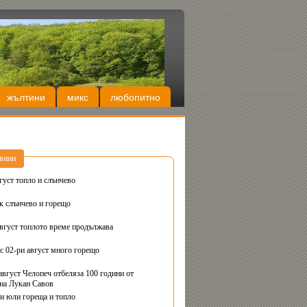
жълтини
микс
любопитно
вини
густ топло и слънчево
Днес вторник слънчево и горещо
август топлото време продължава
с 02-ри август много горещо
август Челопеч отбеляза 100 години от
на Лукан Савов
ви юли гореща и топло