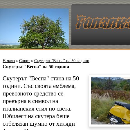
Начало
»
Спорт
»
Скутерът "Веспа" на 50 години
Скутерът "Веспа" на 50 години
Скутерът "Веспа" стана на 50
години. Със своята емблема,
превозното средство се
превърна в символ на
италианския стил по света.
Юбилеят на скутера беше
отбелязан шумно от хиляди