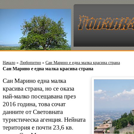
Начало
»
Любопитно
»
Сан Марино е една малка красива страна
Сан Марино е една малка красива страна
Сан Марино една малка
красива страна, но се оказа
най-малко посещавана през
2016 година, това сочат
данните от Световната
туристическа агенция. Нейната
територия е почти 23,6 кв.