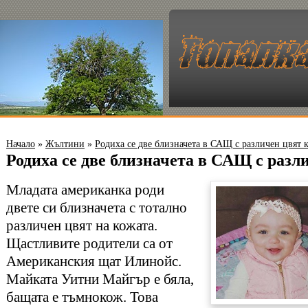
Начало
»
Жълтини
»
Родиха се две близначета в САЩ с различен цвят 
Родиха се две близначета в САЩ с разл
Младата американка роди
двете си близначета с тотално
различен цвят на кожата.
Щастливите родители са от
Американския щат Илинойс.
Майката Уитни Майгър е бяла,
бащата е тъмнокож. Това