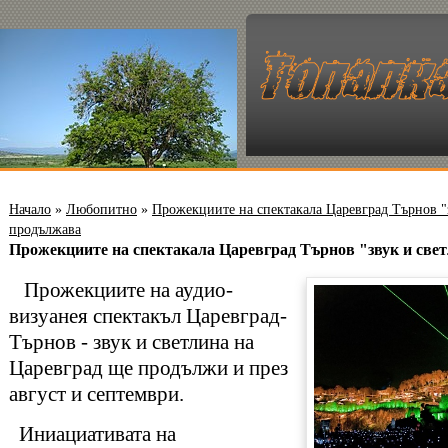
Начало
»
Любопитно
»
Прожекциите на спектакала Царевград Търнов "
продължава
Прожекциите на спектакала Царевград Търнов "звук и све
Прожекциите на аудио-
визуанея спектакъл Царевград-
Търнов - звук и светлина на
Царевград ще продължи и през
август и септември.
Иниациативата на