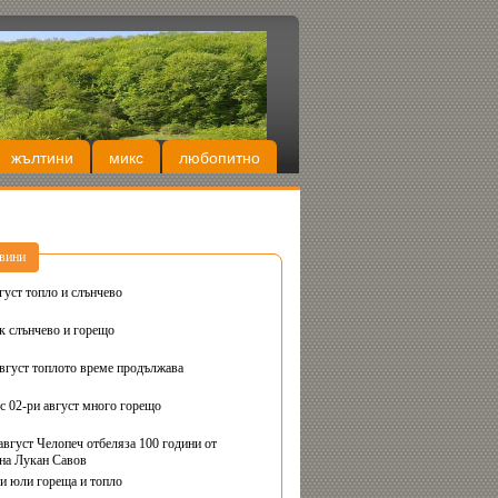
жълтини
микс
любопитно
вини
густ топло и слънчево
Днес вторник слънчево и горещо
август топлото време продължава
с 02-ри август много горещо
август Челопеч отбеляза 100 години от
на Лукан Савов
ви юли гореща и топло