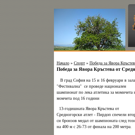
Начало
»
Спорт
»
Победа за Явора Кръстев
Победа за Явора Кръстева от Сред
В град София на 15 и 16 февруари в зал
"Фестивална" се проведе национален
шампионат по лека атлетика за момичета 
момчета под 16 години
13-годишната Явора Кръстева от
Средногорски атлет - Пирдоп спечели вто
си бронзов медал от шампионата след тоз
на 400 м с 26-73 от финала на 200 метра.