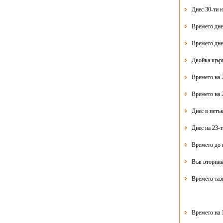
Днес 30-ти 
Времето дне
Времето дне
Двойка щърк
Времето на 
Времето на 
Днес в петък
Днес на 23-
Времето до 
Във вторник
Времето таз
Времето на 