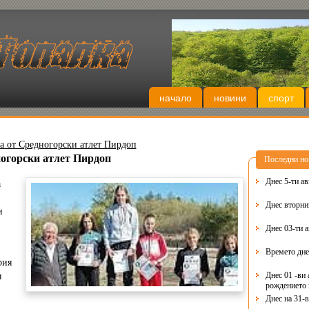
начало
новини
спорт
а от Средногорски атлет Пирдоп
ногорски атлет Пирдоп
Последни но
Днес 5-ти ав
а
и
Днес 03-ти 
Времето дне
рия
Днес 01 -ви 
и
рождението 
Днес на 31-