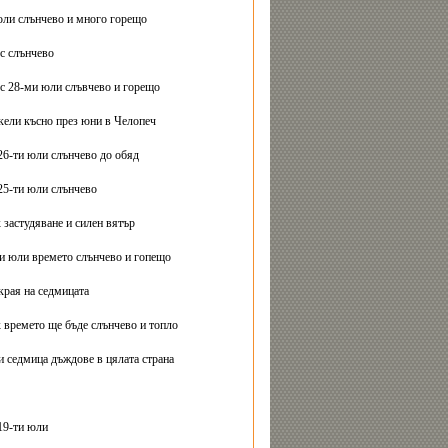
юли слънчево и много горещо
с слънчево
с 28-ми юли слъвчево и горещо
ели късно през юни в Челопеч
26-ти юли слънчево до обяд
25-ти юли слънчево
 застудяване и силен вятър
ти юли времето слънчево и гопещо
края на седмицата
 времето ще бъде слънчево и топло
и седмица дъждове в цялата страна
19-ти юли