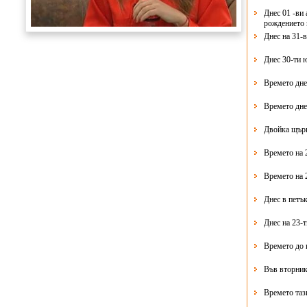
Днес 01 -ви 
рождението 
Днес на 31-
Днес 30-ти 
Времето дне
Времето дне
Двойка щърк
Времето на 
Времето на 
Днес в петък
Днес на 23-
Времето до 
Във вторник
Времето таз