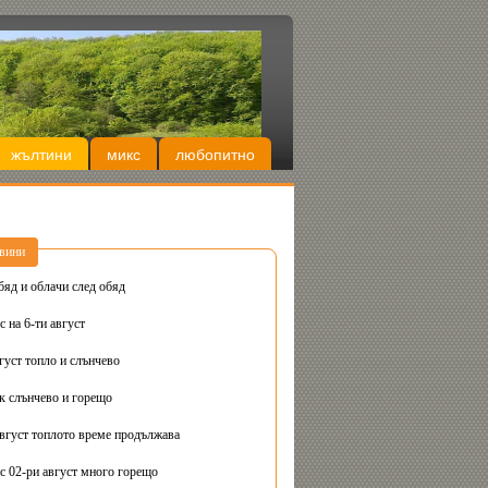
жълтини
микс
любопитно
вини
бяд и облачи след обяд
 на 6-ти август
густ топло и слънчево
Днес вторник слънчево и горещо
август топлото време продължава
с 02-ри август много горещо