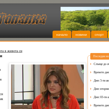
начало
новини
спорт
та в живота си
си
Последни но
Слънце до о
м
Времето днес
н
Днес 5-ти ав
си
Днес 03-ти 
ак
Времето дне