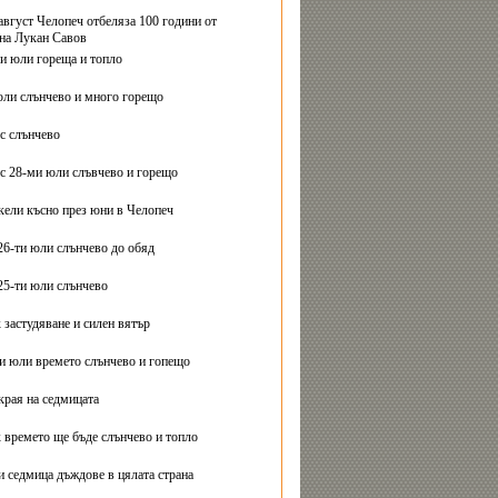
август Челопеч отбеляза 100 години от
на Лукан Савов
ви юли гореща и топло
юли слънчево и много горещо
с слънчево
с 28-ми юли слъвчево и горещо
ели късно през юни в Челопеч
26-ти юли слънчево до обяд
25-ти юли слънчево
 застудяване и силен вятър
ти юли времето слънчево и гопещо
края на седмицата
 времето ще бъде слънчево и топло
и седмица дъждове в цялата страна