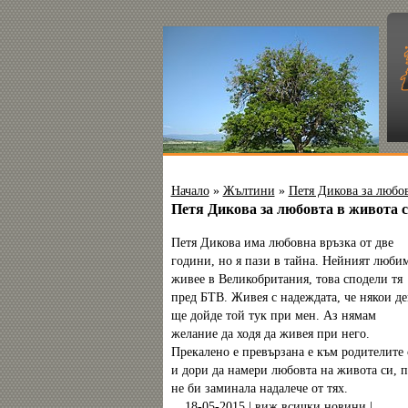
Начало
»
Жълтини
»
Петя Дикова за любов
Петя Дикова за любовта в живота 
Петя Дикова има любовна връзка от две
години, но я пази в тайна. Нейният люби
живее в Великобритания, това сподели тя
пред БТВ. Живея с надеждата, че някои де
ще дойде той тук при мен. Аз нямам
желание да ходя да живея при него.
Прекалено е превързана е към родителите 
и дори да намери любовта на живота си, п
не би заминала надалече от тях.
18-05-2015 |
виж всички новини
|