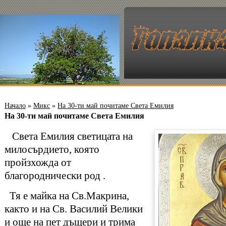
Начало
»
Микс
»
На 30-ти май почитаме Света Емилия
На 30-ти май почитаме Света Емилия
Света Емилия светицата на
милосърдието, която
пройзхожда от
благороднически род .
Тя е майка на Св.Макрина,
както и на Св. Василий Велики
и още на пет дъщери и трима