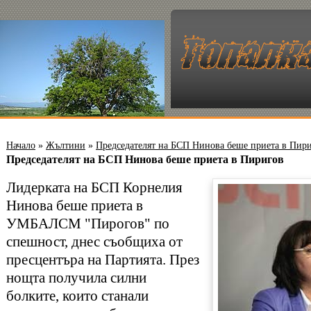
Начало
»
Жълтини
»
Председателят на БСП Нинова беше приета в Пир
Председателят на БСП Нинова беше приета в Пиригов
Лидерката на БСП Корнелия
Нинова беше приета в
УМБАЛСМ "Пирогов" по
спешност, днес съобщиха от
пресцентъра на Партията. През
нощта получила силни
болките, които станали