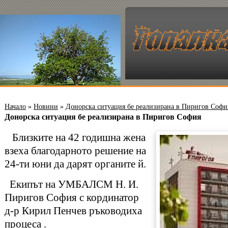
Начало
»
Новини
»
Донорска ситуация бе реализирана в Пиригов Софи
Донорска ситуация бе реализирана в Пиригов София
Близките на 42 годишна жена
взеха благодарното решение на
24-ти юни да дарят органите й.
Екипът на УМБАЛСМ Н. И.
Пиригов София с кординатор
д-р Кирил Пенчев ръководиха
процеса .