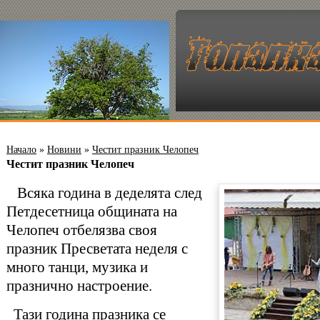
Начало
»
Новини
»
Честит празник Челопеч
Честит празник Челопеч
Всяка година в деделята след
Петдесетница общината на
Челопеч отбелязва своя
празник Пресветата неделя с
много танци, музика и
празнично настроение.
Тази година празника се