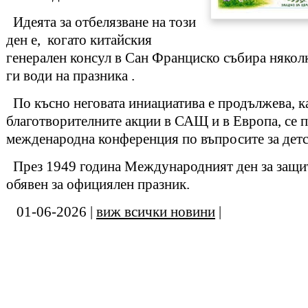
Идеята за отбелязване на този
ден е, когато китайския
генерален консул в Сан Франциско събира няколк
ги води на празника .
По късно неговата иниациатива е продължева, к
благотворителните акции в САЩ и в Европа, се 
межденародна конференция по въпросите за детс
През 1949 година Международният ден за защита
обявен за официялен празник.
01-06-2026 |
виж всички новини
|