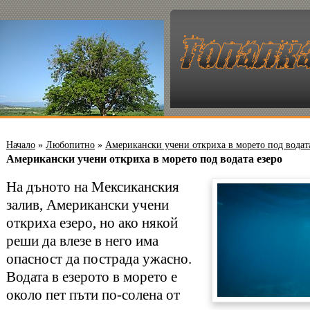
Начало
»
Любопитно
»
Американски учени откриха в морето под водат
Американски учени откриха в морето под водата езеро
На дъното на Мексиканския
залив, Американски учени
откриха езеро, но ако някой
реши да влезе в него има
опасност да пострада ужасно.
Водата в езерото в морето е
около пет пъти по-солена от