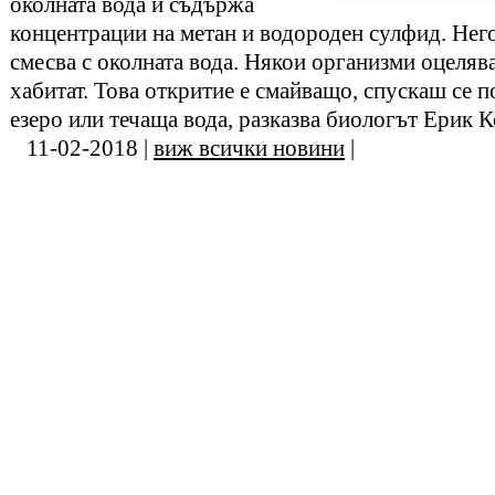
околната вода и съдържа
концентрации на метан и водороден сулфид. Него
смесва с околната вода. Някои организми оцелява
хабитат. Това откритие е смайващо, спускаш се 
езеро или течаща вода, разказва биологът Ерик К
11-02-2018 |
виж всички новини
|