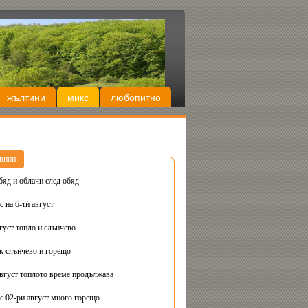
жълтини
микс
любопитно
вини
бяд и облачи след обяд
 на 6-ти август
густ топло и слънчево
Днес вторник слънчево и горещо
август топлото време продължава
с 02-ри август много горещо