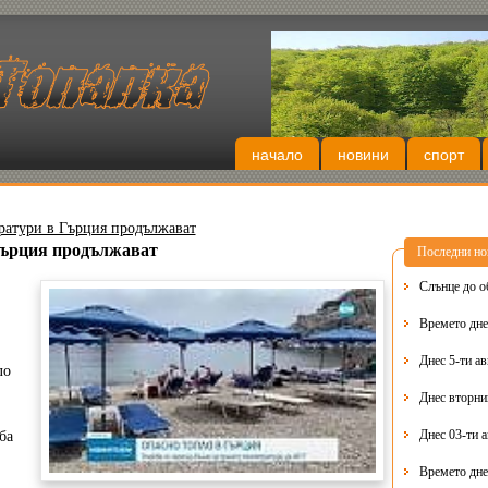
начало
новини
спорт
ератури в Гърция продължават
 Гърция продължават
Последни но
Слънце до о
Времето днес
Днес 5-ти ав
ло
Днес 03-ти 
ба
Времето дне