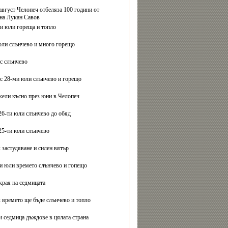
август Челопеч отбеляза 100 години от
на Лукан Савов
ви юли гореща и топло
юли слънчево и много горещо
с слънчево
с 28-ми юли слъвчево и горещо
ели късно през юни в Челопеч
26-ти юли слънчево до обяд
25-ти юли слънчево
 застудяване и силен вятър
ти юли времето слънчево и гопещо
края на седмицата
 времето ще бъде слънчево и топло
и седмица дъждове в цялата страна