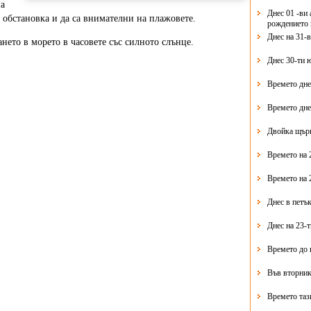
а
Днес 01 -ви 
а обстановка и да са внимателни на плажовете.
рождението 
Днес на 31-
ето в морето в часовете със силното слънце.
Днес 30-ти 
Времето дне
Времето дне
Двойка щърк
Времето на 
Времето на 
Днес в петък
Днес на 23-
Времето до 
Във вторник
Времето таз