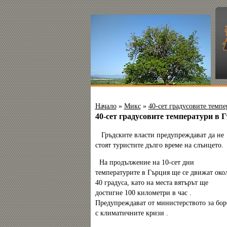
Начало
»
Микс
»
40-сет градусовите темп
40-сет градусовите температури в
Гръдските власти предупреждават да не
стоят туристите дълго време на слънцето.
На продължение на 10-сет дни
температурите в Гърция ще се движат око
40 градуса, като на места вятърът ще
достигне 100 километри в час .
Предупреждават от министерството за бор
с климатичните кризи .