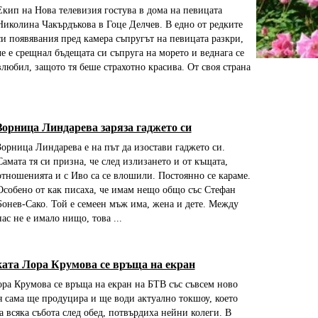
Екип на Нова телевизия гостува в дома на певицата
Николина Чакърдъкова в Гоце Делчев. В едно от редките
си появявания пред камера съпругът на певицата разкри,
че е срещнал бъдещата си съпруга на морето и веднага се
влюбил, защото тя беше страхотно красива. От своя страна
Зорница Линдарева заряза гаджето си
Зорница Линдарева е на път да изостави гаджето си.
Самата тя си призна, че след излизането и от къщата,
отношенията и с Иво са се влошили. Постоянно се караме.
Особено от как писаха, че имам нещо общо със Стефан
Бонев-Сако. Той е семеен мъж има, жена и дете. Между
нас не е имало нищо, това ...
ата Лора Крумова се връща на екран
ра Крумова се връща на екран на БТВ със съвсем ново
я сама ще продуцира и ще води актуално токшоу, което
а всяка събота след обед, потвърдиха нейни колеги. В