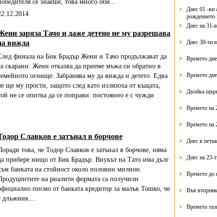
победителя се знаеше, това много оби...
Днес 01 -ви 
22.12.2014
рождението 
Днес на 31-
Жени заряза Тачо и даже детено не му разрешава
да вижда
Днес 30-ти 
След финала на Бик Брадър Жени и Тачо продължават да
Времето дне
са скарани. Жени отказва да приеме мъжа си обратно в
Времето дне
семейното огнище. Забранява му да вижда и детето. Едва
ле ще му прости, защото след като излязоха от къщата,
Двойка щърк
той не се опитва да се поправи. постоянно е с чужди
Времето на 
Времето на 
Тодор Славков е затънал в борчове
Днес в петък
Поради това, че Тодор Славков е затънал в борчове, няма
Днес на 23-
да прибере нищо от Бик Брадър. Внукът на Тато има дълг
към банката на стойност около половин милион.
Времето до 
Продуцентите на риалити формата са получили
официално писмо от банката кредитор за малък Тошко, че
Във вторник
е длъжник....
Времето таз