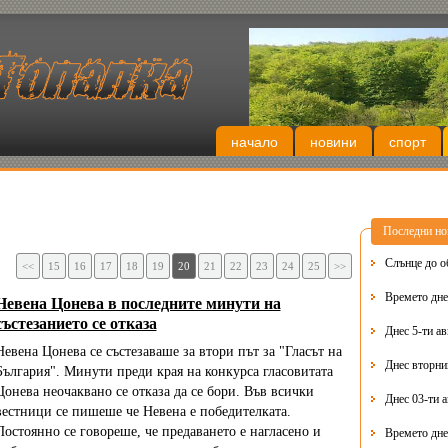
начало
новини
спорт
Последни но
Слънце до о
<<
15
16
17
18
19
20
21
22
23
24
25
>>
Времето днес
Невена Цонева в последните минути на
състезанието се отказа
Днес 5-ти ав
Невена Цонева се състезаваше за втори път за "Гласът на
България". Минути преди края на конкурса гласовитата
Цонева неочаквано се отказа да се бори. Във всички
Днес 03-ти 
вестници се пишеше че Невена е победителката.
Постоянно се говореше, че предаването е нагласено и
Времето дне