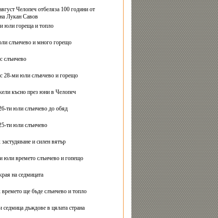
август Челопеч отбеляза 100 години от
на Лукан Савов
ви юли гореща и топло
юли слънчево и много горещо
с слънчево
с 28-ми юли слъвчево и горещо
ели късно през юни в Челопеч
26-ти юли слънчево до обяд
25-ти юли слънчево
 застудяване и силен вятър
ти юли времето слънчево и гопещо
края на седмицата
 времето ще бъде слънчево и топло
и седмица дъждове в цялата страна