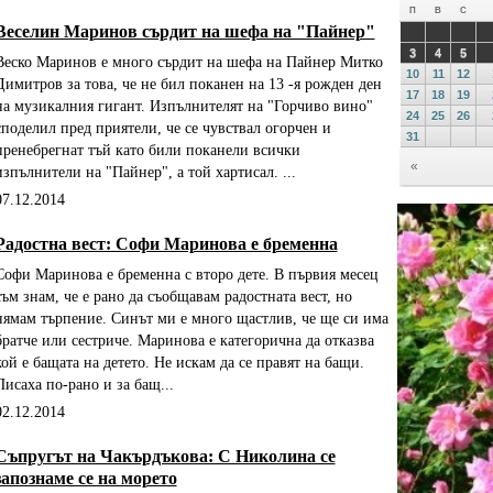
Веселин Маринов сърдит на шефа на "Пайнер"
Веско Маринов е много сърдит на шефа на Пайнер Митко
Димитров за това, че не бил поканен на 13 -я рожден ден
на музикалния гигант. Изпълнителят на "Горчиво вино"
споделил пред приятели, че се чувствал огорчен и
пренебрегнат тъй като били поканели всички
изпълнители на "Пайнер", а той хартисал. ...
07.12.2014
Радостна вест: Софи Маринова е бременна
Софи Маринова е бременна с второ дете. В първия месец
съм знам, че е рано да съобщавам радостната вест, но
нямам търпение. Синът ми е много щастлив, че ще си има
братче или сестриче. Маринова е категорична да отказва
кой е бащата на детето. Не искам да се правят на бащи.
Писаха по-рано и за бащ...
02.12.2014
Съпругът на Чакърдъкова: С Николина се
запознаме се на морето