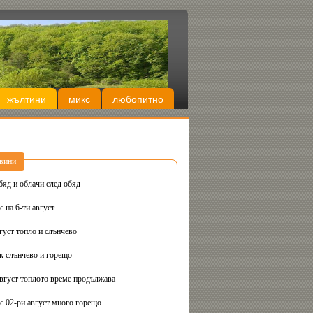
жълтини
микс
любопитно
вини
бяд и облачи след обяд
 на 6-ти август
густ топло и слънчево
Днес вторник слънчево и горещо
август топлото време продължава
с 02-ри август много горещо