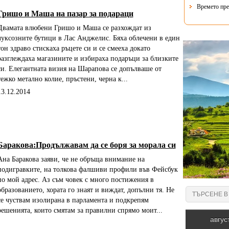
Времето пре
Гришо и Маша на пазар за подараци
Двамата влюбени Гришо и Маша се разхождат из
луксозните бутици в Лас Анджелис. Бяха облечени в един
тон здраво стискаха ръцете си и се смееха докато
разглеждаха магазините и избираха подаръци за близките
си. Елегантната визия на Шарапова се допълваше от
тежко метално колие, пръстени, черна к...
13.12.2014
Баракова:Продължавам да се боря за морала си
Ана Баракова заяви, че не обръща внимание на
подигравките, на толкова фалшиви профили във Фейсбук
по мой адрес. Аз съм човек с много постижения в
образованието, хората го знаят и виждат, допълни тя. Не
се чуствам изолирана в парламента и подкрепям
решенията, които смятам за правилни спрямо моит...