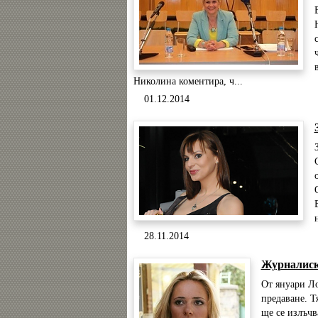
Николина коментира, ч...
01.12.2014
28.11.2014
Журналиск
От януари Ло
предаване. Т
ще се излъчв