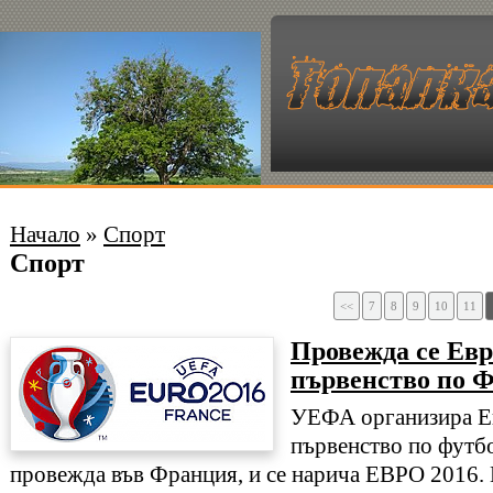
Начало
»
Спорт
Спорт
<<
7
8
9
10
11
Провежда се Ев
първенство по 
УЕФА организира Е
първенство по футбо
провежда във Франция, и се нарича ЕВРО 2016. 