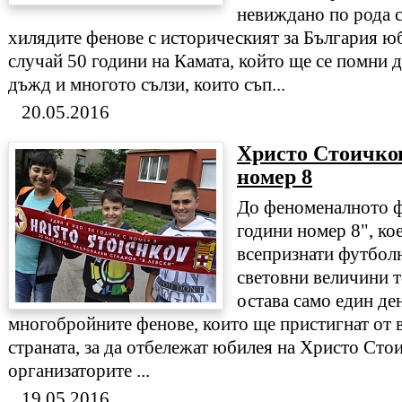
невиждано по рода с
хилядите фенове с историческият за България ю
случай 50 години на Камата, който ще се помни 
дъжд и многото сълзи, които съп...
20.05.2016
Христо Стоичков
номер 8
До феноменалното 
години номер 8", ко
всепризнати футболн
световни величини т
остава само един ден
многобройните фенове, които ще пристигнат от 
страната, за да отбележат юбилея на Христо Сто
организаторите ...
19.05.2016