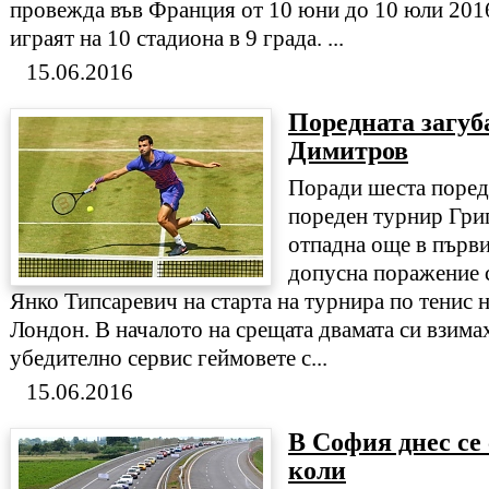
провежда във Франция от 10 юни до 10 юли 2016
играят на 10 стадиона в 9 града. ...
15.06.2016
Поредната загуб
Димитров
Поради шеста поредн
пореден турнир Гри
отпадна още в първи
допусна поражение с 
Янко Типсаревич на старта на турнира по тенис н
Лондон. В началото на срещата двамата си взима
убедително сервис геймовете с...
15.06.2016
В София днес се
коли