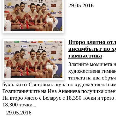
29.05.2016
Второ златно от
ансамбълът по х
гимнастика
Златните момичета н
художествена гимна
титлата на два обръ
бухалки от Световната купа по художествена гим
Възпитаничките на Ина Ананиева получиха оценк
На второ място е Беларус с 18,350 точки и трето
18,300 точки...
29.05.2016