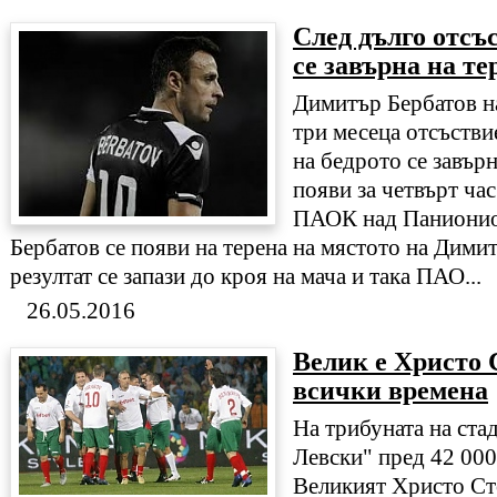
След дълго отсъ
се завърна на те
Димитър Бербатов н
три месеца отсъстви
на бедрото се завърн
появи за четвърт час
ПАОК над Паниониос
Бербатов се появи на терена на мястото на Дими
резултат се запази до кроя на мача и така ПАО...
26.05.2016
Велик е Христо 
всички времена
На трибуната на ста
Левски" пред 42 000
Великият Христо Ст