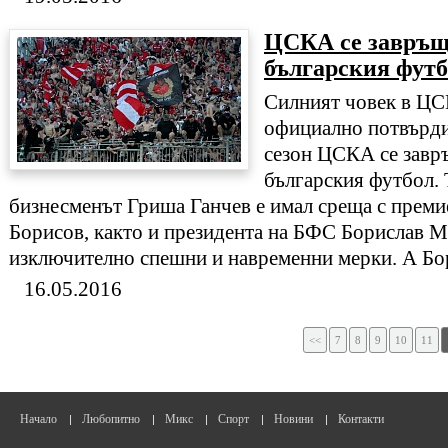
ЦСКА се завръща
българския фут
Силният човек в Ц
официално потвърди
сезон ЦСКА се завръ
българския футбол. 
бизнесменът Гриша Ганчев е имал среща с преми
Борисов, както и президента на БФС Борислав М
изключително спешни и навременни мерки. А Бор
16.05.2016
<<
7
8
9
10
11
Начало
Любопитно
Микс
Спорт
Новини
Контакти