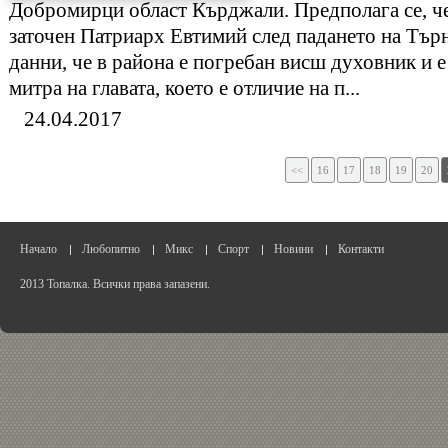
Добромирци област Кърджали. Предполага се, че
заточен Патриарх Евтимий след падането на Тър
данни, че в района е погребан висш духовник и е
митра на главата, което е отличие на п...
24.04.2017
<<
16
17
18
19
20
Начало
Любопитно
Микс
Спорт
Новини
Контакти
2013 Топалка. Всички права запазени.