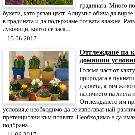
градината. Много по
букети, като рязан цвят. Алиумът обича да вирее
в градината и да подържаме почвата влажна. Раз
луковици, които се заса...
15.06.2017
Отглеждане на к
домашни услови
Голяма част от какту
природата в пукнати
дървета, а там живо
наличието на листа 
Отглеждането им п
условия,е необходимо да се използват най-различ
претенциозни към почвата. Необходимо е да има
подбрана...
11.06.2017