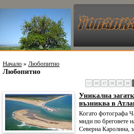
Начало
»
Любопитно
Любопитно
<<
16
17
18
19
20
Уникална загатк
възниква в Атла
Когато фотографа Ч
миди по бреговете н
Северна Каролина, з