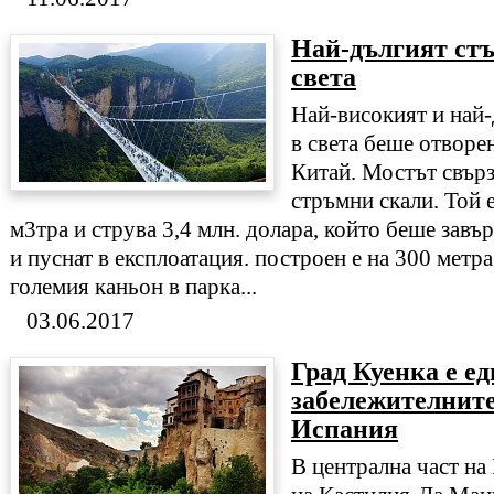
Най-дългият стъ
света
Най-високият и най-
в света беше отворен
Китай. Мостът свър
стръмни скали. Той 
м3тра и струва 3,4 млн. долара, който беше завъ
и пуснат в експлоатация. построен е на 300 метр
големия каньон в парка...
03.06.2017
Град Куенка е ед
забележителните
Испания
В централна част на