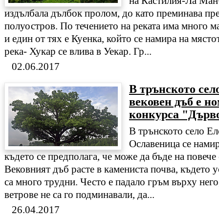
на Кастилия-Ла Манч
издълбала дълбок пролом, до като преминава пр
полуостров. По течението на реката има много ма
и един от тях е Куенка, който се намира на място
река- Хукар се влива в Уекар. Гр...
02.06.2017
В трънското сел
вековен дъб е н
конкурса "Дърво
В трънското село Ел
Ославеница се намир
където се предполага, че може да бъде на повече
Вековният дъб расте в камениста почва, където у
са много трудни. Често е падало гръм върху него
ветрове не са го подминавали, да...
26.04.2017