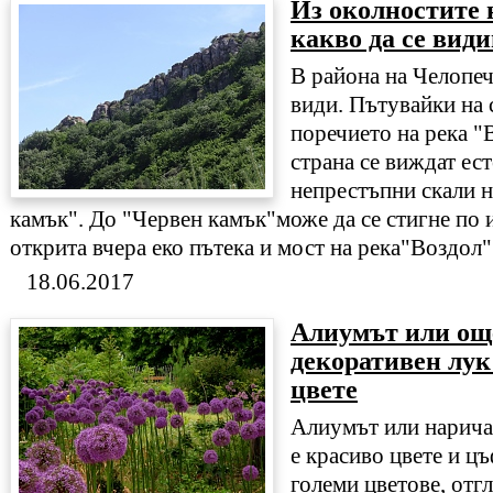
Из околностите 
какво да се вид
В района на Челопеч
види. Пътувайки на 
поречието на река "
страна се виждат ес
непрестъпни скали н
камък". До "Червен камък"може да се стигне по 
открита вчера еко пътека и мост на река"Воздол"
18.06.2017
Алиумът или ощ
декоративен лук
цвете
Алиумът или нарича
е красиво цвете и ц
големи цветове, отгл