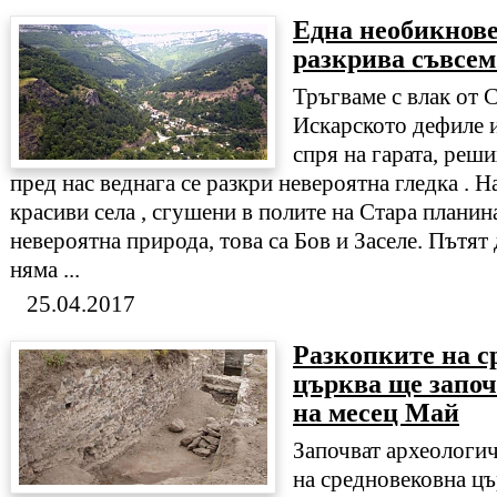
Една необикнове
разкрива съвсем
Тръгваме с влак от 
Искарското дефиле и
спря на гарата, реши
пред нас веднага се разкри невероятна гледка . 
красиви села , сгушени в полите на Стара плани
невероятна природа, това са Бов и Заселе. Пътят
няма ...
25.04.2017
Разкопките на с
църква ще започ
на месец Май
Започват археологич
на средновековна цъ