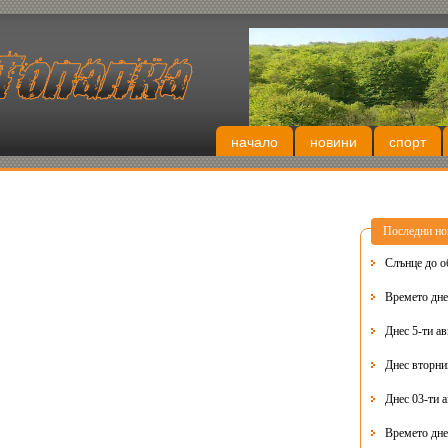
начало
новини
спорт
Последни но
Слънце до о
Времето днес
Днес 5-ти ав
Днес 03-ти 
Времето дне