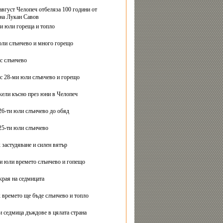
август Челопеч отбеляза 100 години от
на Лукан Савов
ви юли гореща и топло
юли слънчево и много горещо
с слънчево
с 28-ми юли слъвчево и горещо
ели късно през юни в Челопеч
26-ти юли слънчево до обяд
25-ти юли слънчево
 застудяване и силен вятър
ти юли времето слънчево и гопещо
края на седмицата
 времето ще бъде слънчево и топло
и седмица дъждове в цялата страна