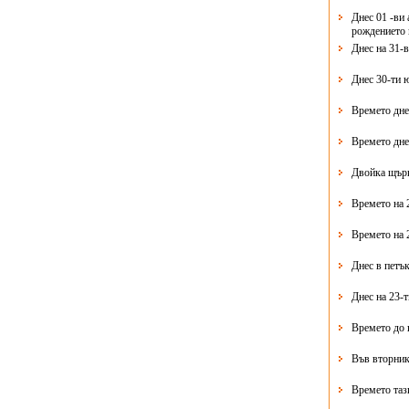
Днес 01 -ви 
рождението 
Днес на 31-
Днес 30-ти 
Времето дне
Времето дне
Двойка щърк
Времето на 
Времето на 
Днес в петък
Днес на 23-
Времето до 
Във вторник
Времето таз