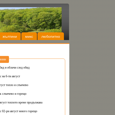
жълтини
микс
любопитно
вини
бяд и облачи след обяд
 на 6-ти август
густ топло и слънчево
Днес вторник слънчево и горещо
август топлото време продължава
с 02-ри август много горещо