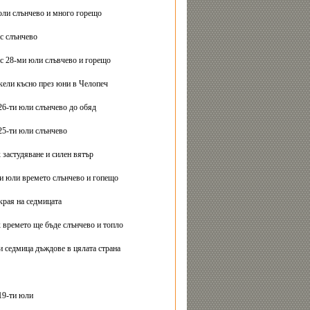
юли слънчево и много горещо
с слънчево
с 28-ми юли слъвчево и горещо
ели късно през юни в Челопеч
26-ти юли слънчево до обяд
25-ти юли слънчево
 застудяване и силен вятър
ти юли времето слънчево и гопещо
края на седмицата
 времето ще бъде слънчево и топло
и седмица дъждове в цялата страна
19-ти юли