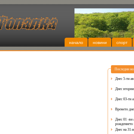
начало
новини
спорт
Последни но
Днес 5-ти ав
Днес 03-ти 
Времето дне
Днес 01 -ви 
рождението 
Днес на 31-