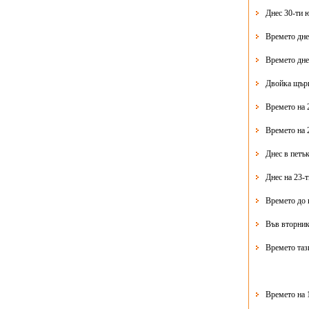
Днес 30-ти 
Времето дне
Времето дне
Двойка щърк
Времето на 
Времето на 
Днес в петък
Днес на 23-
Времето до 
Във вторник
Времето таз
Времето на 