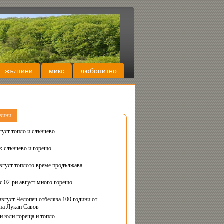
жълтини
микс
любопитно
вини
густ топло и слънчево
Днес вторник слънчево и горещо
август топлото време продължава
с 02-ри август много горещо
август Челопеч отбеляза 100 години от
на Лукан Савов
ви юли гореща и топло