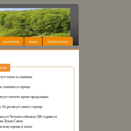
жълтини
микс
любопитно
вини
густ топло и слънчево
Днес вторник слънчево и горещо
август топлото време продължава
с 02-ри август много горещо
август Челопеч отбеляза 100 години от
на Лукан Савов
ви юли гореща и топло