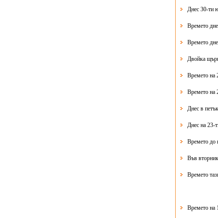
Днес 30-ти 
Времето дне
Времето дне
Двойка щърк
Времето на 
Времето на 
Днес в петък
Днес на 23-
Времето до 
Във вторник
Времето таз
Времето на 