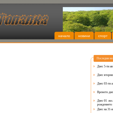
начало
новини
спорт
Последни но
Днес 5-ти ав
Днес 03-ти 
Времето дне
Днес 01 -ви 
рождението 
Днес на 31-