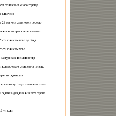
юли слънчево и много горещо
с слънчево
с 28-ми юли слъвчево и горещо
ели късно през юни в Челопеч
26-ти юли слънчево до обяд
25-ти юли слънчево
 застудяване и силен вятър
ти юли времето слънчево и гопещо
края на седмицата
 времето ще бъде слънчево и топло
и седмица дъждове в цялата страна
19-ти юли