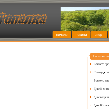
начало
новини
спорт
Последни но
Времето пре
Слънце до о
Времето днес
Днес 5-ти ав
Днес 03-ти 