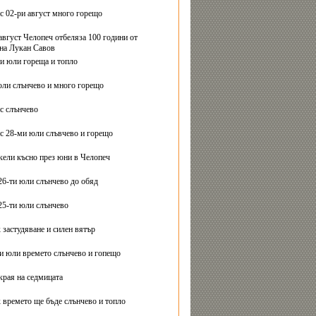
с 02-ри август много горещо
август Челопеч отбеляза 100 години от
на Лукан Савов
ви юли гореща и топло
юли слънчево и много горещо
с слънчево
с 28-ми юли слъвчево и горещо
ели късно през юни в Челопеч
26-ти юли слънчево до обяд
25-ти юли слънчево
 застудяване и силен вятър
ти юли времето слънчево и гопещо
края на седмицата
 времето ще бъде слънчево и топло