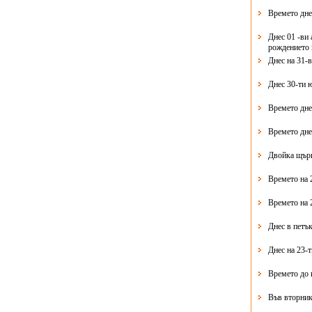
Времето дне
Днес 01 -ви 
рождението 
Днес на 31-
Днес 30-ти 
Времето дне
Времето дне
Двойка щърк
Времето на 
Времето на 
Днес в петък
Днес на 23-
Времето до 
Във вторник