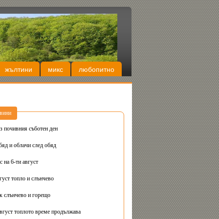
жълтини
микс
любопитно
вини
з почивния съботен ден
бяд и облачи след обяд
 на 6-ти август
густ топло и слънчево
Днес вторник слънчево и горещо
август топлото време продължава