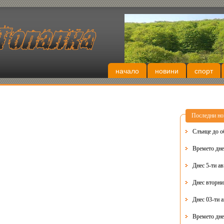
начало
новини
спорт
Последни но
Слънце до о
Времето днес
Днес 5-ти ав
Днес 03-ти 
Времето дне