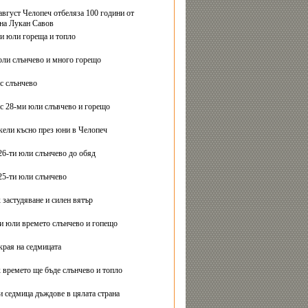
август Челопеч отбеляза 100 години от
на Лукан Савов
ви юли гореща и топло
юли слънчево и много горещо
с слънчево
с 28-ми юли слъвчево и горещо
ели късно през юни в Челопеч
26-ти юли слънчево до обяд
25-ти юли слънчево
 застудяване и силен вятър
ти юли времето слънчево и гопещо
края на седмицата
 времето ще бъде слънчево и топло
и седмица дъждове в цялата страна