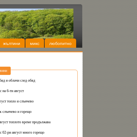
жълтини
микс
любопитно
вини
бяд и облачи след обяд
 на 6-ти август
густ топло и слънчево
Днес вторник слънчево и горещо
август топлото време продължава
с 02-ри август много горещо