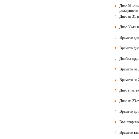
Днес 01 -ви 
рождението 
Днес на 31-
Днес 30-ти 
Времето дне
Времето дне
Двойка щърк
Времето на 
Времето на 
Днес в петък
Днес на 23-
Времето до 
Във вторник
Времето таз