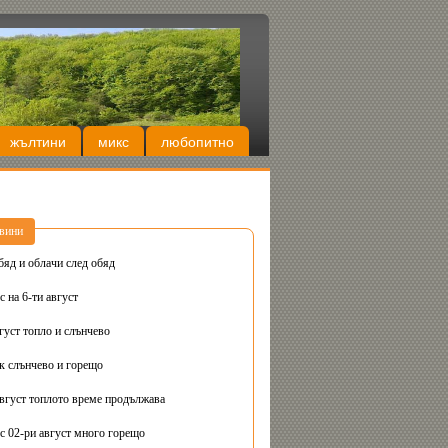
жълтини
микс
любопитно
вини
бяд и облачи след обяд
 на 6-ти август
густ топло и слънчево
Днес вторник слънчево и горещо
август топлото време продължава
с 02-ри август много горещо