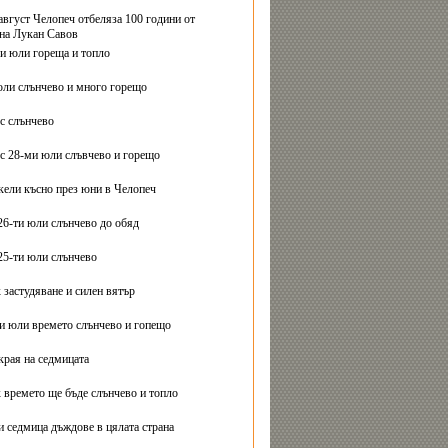
август Челопеч отбеляза 100 години от
на Лукан Савов
ви юли гореща и топло
юли слънчево и много горещо
с слънчево
с 28-ми юли слъвчево и горещо
ели късно през юни в Челопеч
26-ти юли слънчево до обяд
25-ти юли слънчево
 застудяване и силен вятър
ти юли времето слънчево и гопещо
края на седмицата
 времето ще бъде слънчево и топло
и седмица дъждове в цялата страна