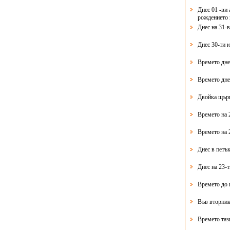
Днес 01 -ви 
рождението 
Днес на 31-
Днес 30-ти 
Времето дне
Времето дне
Двойка щърк
Времето на 
Времето на 
Днес в петък
Днес на 23-
Времето до 
Във вторник
Времето таз