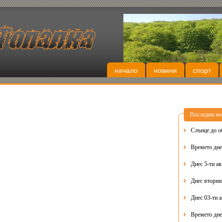
начало
новини
спорт
Последни но
Слънце до о
Времето днес
Днес 5-ти ав
Днес 03-ти 
Времето дне