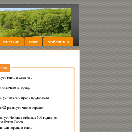
жълтини
микс
любопитно
вини
густ топло и слънчево
Днес вторник слънчево и горещо
август топлото време продължава
с 02-ри август много горещо
август Челопеч отбеляза 100 години от
на Лукан Савов
ви юли гореща и топло