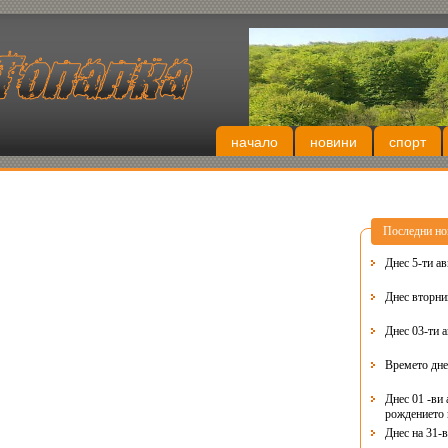
начало
новини
спорт
Последни но
Днес 5-ти ав
Днес 03-ти 
Времето дне
Днес 01 -ви 
рождението 
Днес на 31-