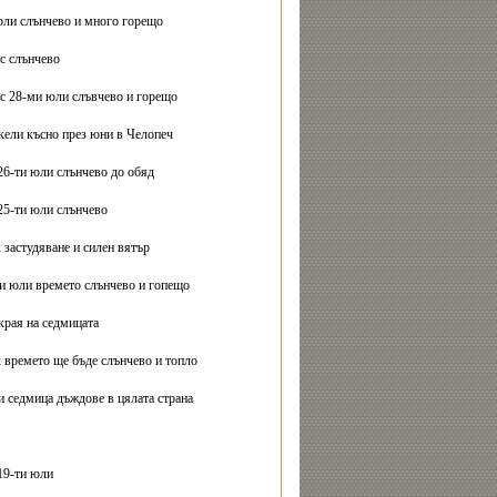
юли слънчево и много горещо
с слънчево
с 28-ми юли слъвчево и горещо
ели късно през юни в Челопеч
26-ти юли слънчево до обяд
25-ти юли слънчево
 застудяване и силен вятър
ти юли времето слънчево и гопещо
края на седмицата
 времето ще бъде слънчево и топло
и седмица дъждове в цялата страна
19-ти юли