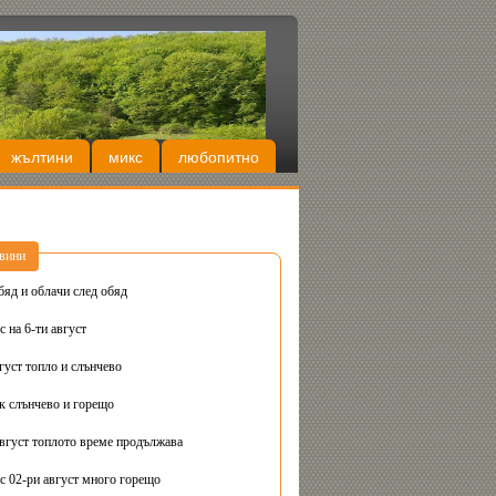
жълтини
микс
любопитно
вини
бяд и облачи след обяд
 на 6-ти август
густ топло и слънчево
Днес вторник слънчево и горещо
август топлото време продължава
с 02-ри август много горещо