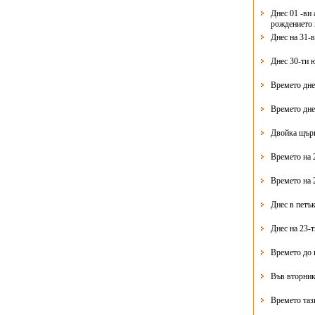
Днес 01 -ви 
рождението 
Днес на 31-
Днес 30-ти 
Времето дне
Времето дне
Двойка щърк
Времето на 
Времето на 
Днес в петък
Днес на 23-
Времето до 
Във вторник
Времето таз