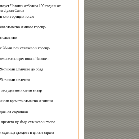
август Челопеч отбеляза 100 години от
на Лукан Савов
ви юли гореща и топло
юли слънчево и много горещо
с слънчево
с 28-ми юли слъвчево и горещо
ели късно през юни в Челопеч
26-ти юли слънчево до обяд
25-ти юли слънчево
 застудяване и силен вятър
ти юли времето слънчево и гопещо
края на седмицата
 времето ще бъде слънчево и топло
и седмица дъждове в цялата страна